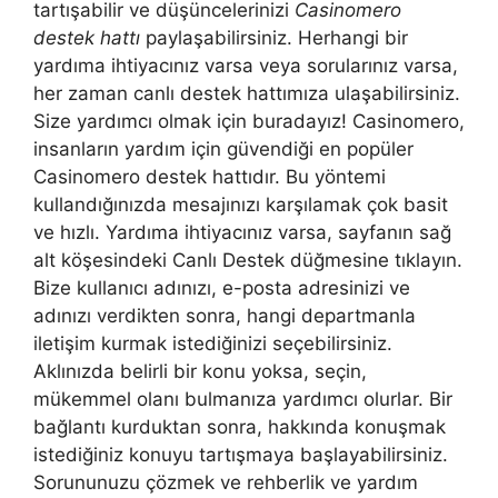
tartışabilir ve düşüncelerinizi
Casinomero
destek hattı
paylaşabilirsiniz. Herhangi bir
yardıma ihtiyacınız varsa veya sorularınız varsa,
her zaman canlı destek hattımıza ulaşabilirsiniz.
Size yardımcı olmak için buradayız! Casinomero,
insanların yardım için güvendiği en popüler
Casinomero destek hattıdır. Bu yöntemi
kullandığınızda mesajınızı karşılamak çok basit
ve hızlı. Yardıma ihtiyacınız varsa, sayfanın sağ
alt köşesindeki Canlı Destek düğmesine tıklayın.
Bize kullanıcı adınızı, e-posta adresinizi ve
adınızı verdikten sonra, hangi departmanla
iletişim kurmak istediğinizi seçebilirsiniz.
Aklınızda belirli bir konu yoksa, seçin,
mükemmel olanı bulmanıza yardımcı olurlar. Bir
bağlantı kurduktan sonra, hakkında konuşmak
istediğiniz konuyu tartışmaya başlayabilirsiniz.
Sorununuzu çözmek ve rehberlik ve yardım