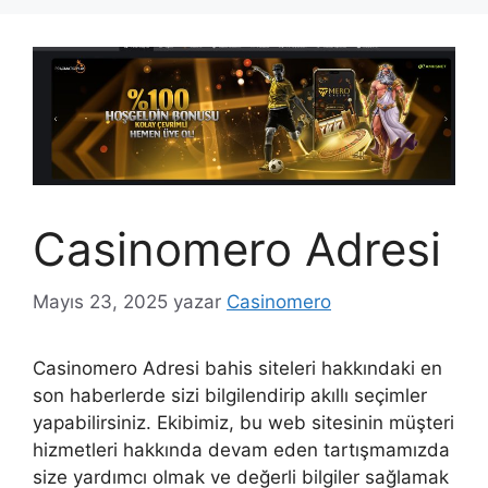
Casinomero Adresi
Mayıs 23, 2025
yazar
Casinomero
Casinomero Adresi bahis siteleri hakkındaki en
son haberlerde sizi bilgilendirip akıllı seçimler
yapabilirsiniz. Ekibimiz, bu web sitesinin müşteri
hizmetleri hakkında devam eden tartışmamızda
size yardımcı olmak ve değerli bilgiler sağlamak