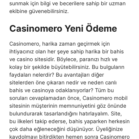
sunmak için bilgi ve becerilere sahip bir uzman
ekibine güvenebilirsiniz.
Casinomero Yeni Ödeme
Casinomero, harika zaman geçirmek için
ihtiyacınız olan her şeye sahip harika bir bahis
ve casino sitesidir. Böylece, paranızı hızlı ve
kolay bir şekilde büyütebilirsiniz. Bu bulguların
faydaları nelerdir? Bu avantajları diğer
sitelerden öne çıkaran nedir ve neden canlı
bahis ve casinoya odaklanıyorlar? Tüm bu
soruları cevaplamadan önce, Casinomero mobil
sitesinin müşterinin memnuniyetini göz önünde
bulundurarak tasarlandığını hatırlayalım. Site,
bu ilkeleri takip ederse, bahis yaparken herkesin
çok daha eğleneceğini düşünüyor. Üyeliğinize
kaydolmayı bitirdikten hemen sonra Casinomero