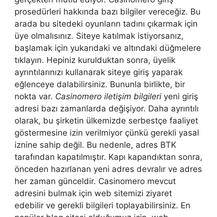
prosedürleri hakkında bazı bilgiler vereceğiz. Bu
arada bu sitedeki oyunların tadını çıkarmak için
üye olmalısınız. Siteye katılmak istiyorsanız,
başlamak için yukarıdaki ve altındaki düğmelere
tıklayın. Hepiniz kurulduktan sonra, üyelik
ayrıntılarınızı kullanarak siteye giriş yaparak
eğlenceye dalabilirsiniz. Bununla birlikte, bir
nokta var.
Casinomero iletişim bilgileri
yeni giriş
adresi bazı zamanlarda değişiyor. Daha ayrıntılı
olarak, bu şirketin ülkemizde serbestçe faaliyet
göstermesine izin verilmiyor çünkü gerekli yasal
iznine sahip değil. Bu nedenle, adres BTK
tarafından kapatılmıştır. Kapı kapandıktan sonra,
önceden hazırlanan yeni adres devralır ve adres
her zaman günceldir. Casinomero mevcut
adresini bulmak için web sitemizi ziyaret
edebilir ve gerekli bilgileri toplayabilirsiniz. En