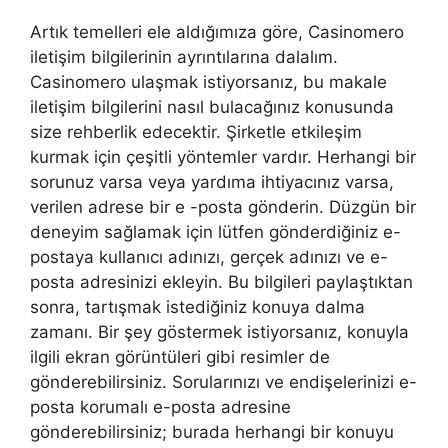
Artık temelleri ele aldığımıza göre, Casinomero
iletişim bilgilerinin ayrıntılarına dalalım.
Casinomero ulaşmak istiyorsanız, bu makale
iletişim bilgilerini nasıl bulacağınız konusunda
size rehberlik edecektir. Şirketle etkileşim
kurmak için çeşitli yöntemler vardır. Herhangi bir
sorunuz varsa veya yardıma ihtiyacınız varsa,
verilen adrese bir e -posta gönderin. Düzgün bir
deneyim sağlamak için lütfen gönderdiğiniz e-
postaya kullanıcı adınızı, gerçek adınızı ve e-
posta adresinizi ekleyin. Bu bilgileri paylaştıktan
sonra, tartışmak istediğiniz konuya dalma
zamanı. Bir şey göstermek istiyorsanız, konuyla
ilgili ekran görüntüleri gibi resimler de
gönderebilirsiniz. Sorularınızı ve endişelerinizi e-
posta korumalı e-posta adresine
gönderebilirsiniz; burada herhangi bir konuyu