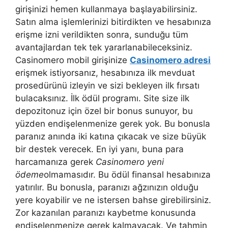
girişinizi hemen kullanmaya başlayabilirsiniz.
Satın alma işlemlerinizi bitirdikten ve hesabınıza
erişme izni verildikten sonra, sunduğu tüm
avantajlardan tek tek yararlanabileceksiniz.
Casinomero mobil girişinize
Casinomero adresi
erişmek istiyorsanız, hesabınıza ilk mevduat
prosedürünü izleyin ve sizi bekleyen ilk fırsatı
bulacaksınız. İlk ödül programı. Site size ilk
depozitonuz için özel bir bonus sunuyor, bu
yüzden endişelenmenize gerek yok. Bu bonusla
paranız anında iki katına çıkacak ve size büyük
bir destek verecek. En iyi yanı, buna para
harcamanıza gerek
Casinomero yeni
ödeme
olmamasıdır. Bu ödül finansal hesabınıza
yatırılır. Bu bonusla, paranızı ağzınızın olduğu
yere koyabilir ve ne istersen bahse girebilirsiniz.
Zor kazanılan paranızı kaybetme konusunda
endişelenmenize gerek kalmayacak. Ve tahmin